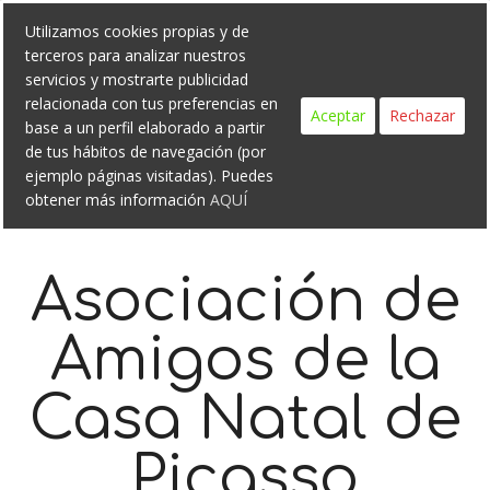
Search
Skip
Utilizamos cookies propias y de
to
terceros para analizar nuestros
content
servicios y mostrarte publicidad
relacionada con tus preferencias en
Aceptar
Rechazar
base a un perfil elaborado a partir
de tus hábitos de navegación (por
ejemplo páginas visitadas). Puedes
obtener más información
AQUÍ
Asociación de
Amigos de la
Casa Natal de
Picasso