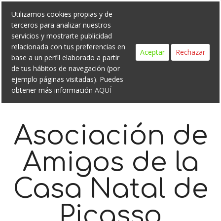
Search
Skip
Utilizamos cookies propias y de
to
terceros para analizar nuestros
content
servicios y mostrarte publicidad
relacionada con tus preferencias en
Aceptar
Rechazar
base a un perfil elaborado a partir
de tus hábitos de navegación (por
ejemplo páginas visitadas). Puedes
obtener más información
AQUÍ
Asociación de
Amigos de la
Casa Natal de
Picasso