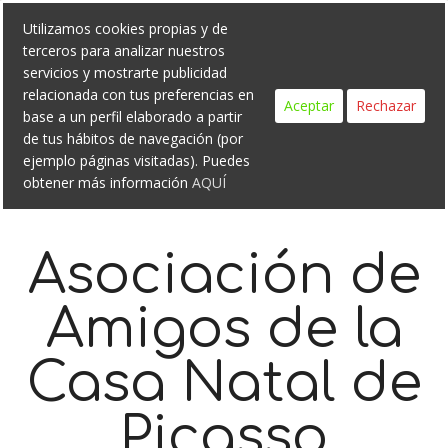
Search
Skip
Utilizamos cookies propias y de
to
terceros para analizar nuestros
content
servicios y mostrarte publicidad
relacionada con tus preferencias en
Aceptar
Rechazar
base a un perfil elaborado a partir
de tus hábitos de navegación (por
ejemplo páginas visitadas). Puedes
obtener más información
AQUÍ
Asociación de
Amigos de la
Casa Natal de
Picasso