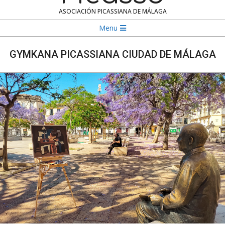
ASOCIACIÓN PICASSIANA DE MÁLAGA
Navigation
Menu
Menu
GYMKANA PICASSIANA CIUDAD DE MÁLAGA