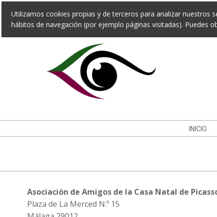
Skip
Utilizamos cookies propias y de terceros para analizar nuestros se
to
hábitos de navegación (por ejemplo páginas visitadas). Puedes 
content
Navigation
INICIO
Menu
Asociación de Amigos de la Casa Natal de Picass
Plaza de La Merced N.º 15
Málaga 29012