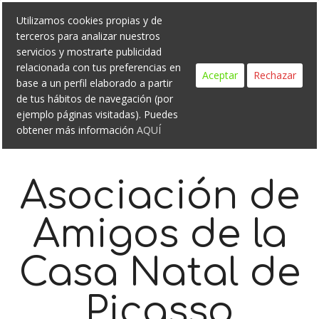
Search
Skip
Utilizamos cookies propias y de
to
terceros para analizar nuestros
content
servicios y mostrarte publicidad
relacionada con tus preferencias en
Aceptar
Rechazar
base a un perfil elaborado a partir
de tus hábitos de navegación (por
ejemplo páginas visitadas). Puedes
obtener más información
AQUÍ
Asociación de
Amigos de la
Casa Natal de
Picasso