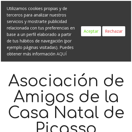
Search
Skip
Utilizamos cookies propias y de
to
terceros para analizar nuestros
content
servicios y mostrarte publicidad
relacionada con tus preferencias en
Aceptar
Rechazar
base a un perfil elaborado a partir
de tus hábitos de navegación (por
ejemplo páginas visitadas). Puedes
obtener más información
AQUÍ
Asociación de
Amigos de la
Casa Natal de
Picasso