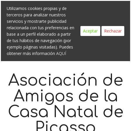
Search
Skip
Utilizamos cookies propias y de
to
terceros para analizar nuestros
content
servicios y mostrarte publicidad
relacionada con tus preferencias en
Aceptar
Rechazar
base a un perfil elaborado a partir
de tus hábitos de navegación (por
ejemplo páginas visitadas). Puedes
obtener más información
AQUÍ
Asociación de
Amigos de la
Casa Natal de
Picasso