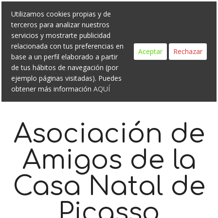
Search
Skip
Utilizamos cookies propias y de
to
terceros para analizar nuestros
content
servicios y mostrarte publicidad
relacionada con tus preferencias en
Aceptar
Rechazar
base a un perfil elaborado a partir
de tus hábitos de navegación (por
ejemplo páginas visitadas). Puedes
obtener más información
AQUÍ
Asociación de
Amigos de la
Casa Natal de
Picasso