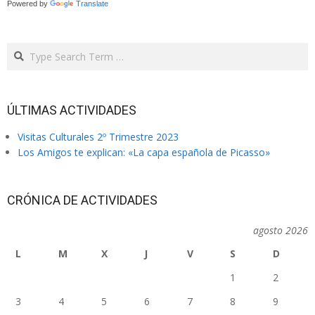
Powered by
Translate
Search
ÚLTIMAS ACTIVIDADES
Visitas Culturales 2º Trimestre 2023
Los Amigos te explican: «La capa española de Picasso»
CRÓNICA DE ACTIVIDADES
agosto 2026
L
M
X
J
V
S
D
1
2
3
4
5
6
7
8
9