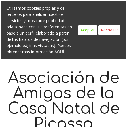
Search
Skip
Utilizamos cookies propias y de
to
terceros para analizar nuestros
content
servicios y mostrarte publicidad
relacionada con tus preferencias en
Aceptar
Rechazar
base a un perfil elaborado a partir
de tus hábitos de navegación (por
ejemplo páginas visitadas). Puedes
obtener más información
AQUÍ
Asociación de
Amigos de la
Casa Natal de
Picasso