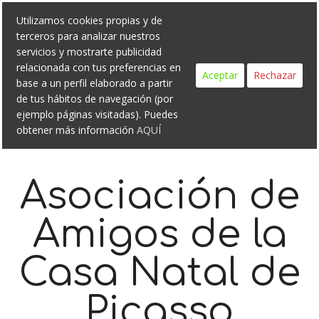
Search
Skip
Utilizamos cookies propias y de
to
terceros para analizar nuestros
content
servicios y mostrarte publicidad
relacionada con tus preferencias en
Aceptar
Rechazar
base a un perfil elaborado a partir
de tus hábitos de navegación (por
ejemplo páginas visitadas). Puedes
obtener más información
AQUÍ
Asociación de
Amigos de la
Casa Natal de
Picasso