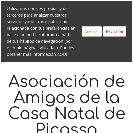
Search
Skip
Utilizamos cookies propias y de
to
terceros para analizar nuestros
content
servicios y mostrarte publicidad
relacionada con tus preferencias en
Aceptar
Rechazar
base a un perfil elaborado a partir
de tus hábitos de navegación (por
ejemplo páginas visitadas). Puedes
obtener más información
AQUÍ
Asociación de
Amigos de la
Casa Natal de
Picasso