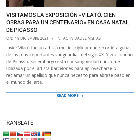
VISITAMOS LA EXPOSICIÓN «VILATÓ. CIEN
OBRAS PARA UN CENTENARIO» EN CASA NATAL
DE PICASSO
2021-
ON:
19 DICIEMBRE 2021
IN:
ACTIVIDADES
,
VISITAS
12-
Javier Vilató fue un artista multidisciplinar que recorrió algunas
19
de las más importantes vanguardias del siglo XX. Y era sobrino
de Picasso. Sin embargo esta consanguinidad nunca fue
utilizada por el artista barcelonés para aprovecharse o
reclamar un apellido que nunca necesito para abrirse paso en
el mundo del arte.
READ MORE →
TRANSLATE: