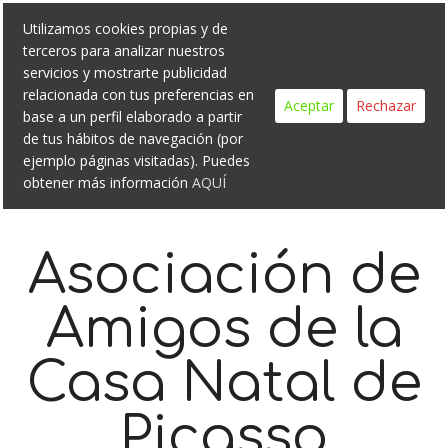
Search
Skip
Utilizamos cookies propias y de
to
terceros para analizar nuestros
content
servicios y mostrarte publicidad
relacionada con tus preferencias en
Aceptar
Rechazar
base a un perfil elaborado a partir
de tus hábitos de navegación (por
ejemplo páginas visitadas). Puedes
obtener más información
AQUÍ
Asociación de
Amigos de la
Casa Natal de
Picasso