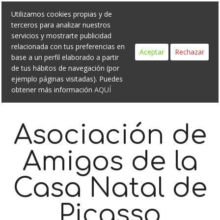
Search
Skip
Utilizamos cookies propias y de
to
terceros para analizar nuestros
content
servicios y mostrarte publicidad
relacionada con tus preferencias en
Aceptar
Rechazar
base a un perfil elaborado a partir
de tus hábitos de navegación (por
ejemplo páginas visitadas). Puedes
obtener más información
AQUÍ
Asociación de
Amigos de la
Casa Natal de
Picasso